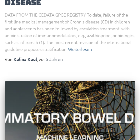
Disease
DATA FROM THE CEDATA GPGE REGISTRY To date, failure of the
first-line medical management of Crohn’s disease (CD) in children
and adolescents has been followed by escalation treatment, with
administration of immunomodulators, e.g., azathioprine, or biologics,
such as infliximab (1). The most recent revision of the international
guideline proposes stratification
Weiterlesen
Von
, vor
5 Jahren
Kalina Kaul