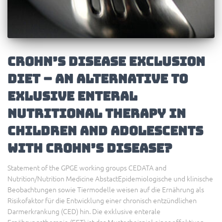
Crohn’s Disease Exclusion
Diet – an alternative to
exlusive enteral
nutritional therapy in
children and adolescents
with Crohn’s disease?
Statement of the GPGE working groups CEDATA and
Nutrition/Nutrition Medicine AbstactEpidemiologische und klinische
Beobachtungen sowie Tiermodelle weisen auf die Ernährung als
Risikofaktor für die Entwicklung einer chronisch entzündlichen
Darmerkrankung (CED) hin. Die exklusive enterale
Ernährungstherapie (EET) ist das Musterbeispiel einer effektiven