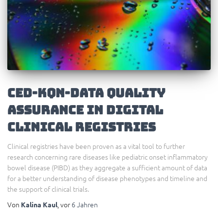
CED-KQN-Data quality
assurance in digital
clinical registries
Clinical registries have been proven as a vital tool to further
research concerning rare diseases like pediatric onset inflammatory
bowel disease (PIBD) as they aggregate a sufficient amount of data
for a better understanding of disease phenotypes and timeline and
the support of clinical trials.
Von
, vor
6 Jahren
Kalina Kaul