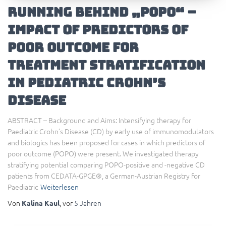
Running Behind „POPO“ –
Impact of Predictors of
Poor Outcome for
Treatment Stratification
in Pediatric Crohn’s
Disease
ABSTRACT – Background and Aims: Intensifying therapy for
Paediatric Crohn’s Disease (CD) by early use of immunomodulators
and biologics has been proposed for cases in which predictors of
poor outcome (POPO) were present. We investigated therapy
stratifying potential comparing POPO-positive and -negative CD
patients from CEDATA-GPGE®, a German-Austrian Registry for
Paediatric
Weiterlesen
Von
, vor
5 Jahren
Kalina Kaul