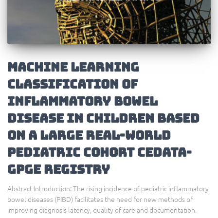
Machine Learning
Classification of
Inflammatory Bowel
Disease in Children Based
on a Large Real-World
Pediatric Cohort CEDATA-
GPGE Registry
Abstract Introduction: The rising incidence of pediatric inflammatory
bowel diseases (PIBD) facilitates the need for new methods of
improving diagnosis latency, quality of care and documentation.