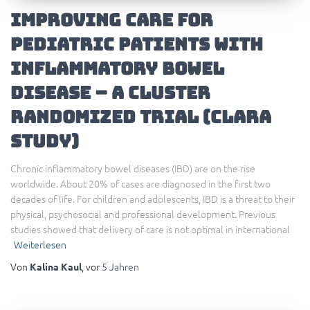
Improving care for
pediatric patients with
inflammatory bowel
disease – a cluster
randomized trial (CLARA
study)
Chronic inflammatory bowel diseases (IBD) are on the rise
worldwide. About 20% of cases are diagnosed in the first two
decades of life. For children and adolescents, IBD is a threat to their
physical, psychosocial and professional development. Previous
studies showed that delivery of care is not optimal in international
Weiterlesen
Von
, vor
5 Jahren
Kalina Kaul