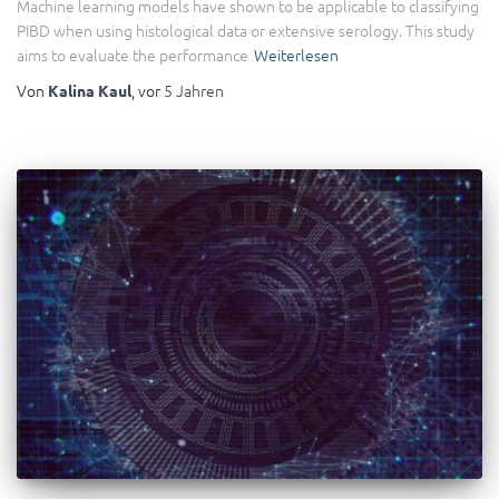
Machine learning models have shown to be applicable to classifying
PIBD when using histological data or extensive serology. This study
aims to evaluate the performance
Weiterlesen
Von
, vor
5 Jahren
Kalina Kaul