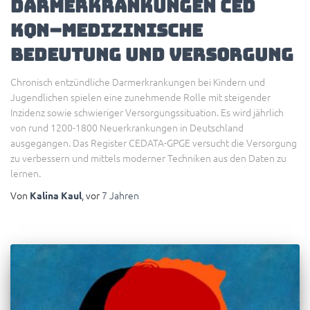
Darmerkrankungen CED
KQN–medizinische
Bedeutung und Versorgung
Chronisch entzündliche Darmerkrankungen bei Kindern und
Jugendlichen spielen eine zunehmende Rolle mit steigender
Inzidenz sowie schwieriger Versorgungssituation. Es wird jährlich
von rund 1200-1800 Neuerkrankungen in Deutschland
ausgegangen. Das Register CEDATA-GPGE versucht die Versorgung
zu verbessern und mittels moderner Techniken aus den Daten zu
lernen.
Von
, vor
7 Jahren
Kalina Kaul