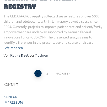
registry
The CEDATA-GPGE registry collects disease features of over 5000
children and adolescents with inflammatory bowel disease since
2004. Currently, projects to improve patient care and patient/family
empowerment are underway supported by German federal
innovations funds (CEDKQN). The presented analysis aims to
identify differences in the presentation and course of disease
Weiterlesen
Von
, vor
7 Jahren
Kalina Kaul
Seitennummerierung
1
2
NÄCHSTE
der
KONTAKT
Beiträge
KONTAKT
IMPRESSUM