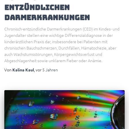
entzündlichen
Darmerkrankungen
Chronisch-entzündliche Darmerkrankungen (CED) im Kindes- und
Jugendalter stellen eine wichtige Differenzialdiagnose in der
kinderärztlichen Praxis dar, insbesondere bei Patienten mit
chronischen Bauchschmerzen, Durchfällen, Hämatochezie, aber
auch Wachstumsstörungen, Körpergewichtsverlust und
Abgeschlagenheit sowie unklarem Fieber oder Anämie.
Von
, vor
5 Jahren
Kalina Kaul