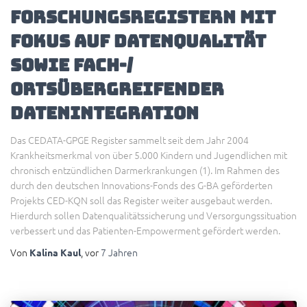
Forschungsregistern mit
Fokus auf Datenqualität
sowie Fach-/
Ortsübergreifender
Datenintegration
Das CEDATA-GPGE Register sammelt seit dem Jahr 2004
Krankheitsmerkmal von über 5.000 Kindern und Jugendlichen mit
chronisch entzündlichen Darmerkrankungen (1). Im Rahmen des
durch den deutschen Innovations-Fonds des G-BA geförderten
Projekts CED-KQN soll das Register weiter ausgebaut werden.
Hierdurch sollen Datenqualitätssicherung und Versorgungssituation
verbessert und das Patienten-Empowerment gefördert werden.
Von
, vor
7 Jahren
Kalina Kaul