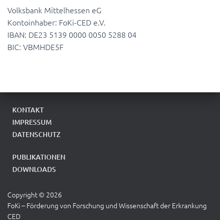
Volksbank Mittelhessen eG
Kontoinhaber: FoKi-CED e.V.
IBAN: DE23 5139 0000 0050 5288 04
BIC: VBMHDE5F
KONTAKT
IMPRESSUM
DATENSCHUTZ
PUBLIKATIONEN
DOWNLOADS
Copyright ©
2026
FoKi – Förderung von Forschung und Wissenschaft der Erkrankung
CED